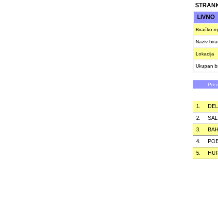
STRANK
LIVNO
Biračko m
Naziv bir
Lokacija
Ukupan br
Pre
1.
DEL
2.
SAL
3.
BAH
4.
POB
5.
HU