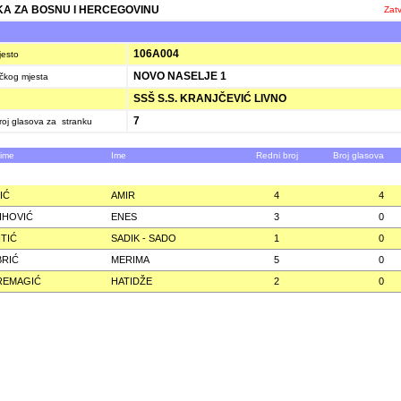
A ZA BOSNU I HERCEGOVINU
Zatv
106A004
jesto
NOVO NASELJE 1
ačkog mjesta
SSŠ S.S. KRANJČEVIĆ LIVNO
7
oj glasova za stranku
zime
Ime
Redni broj
Broj glasova
IĆ
AMIR
4
4
IHOVIĆ
ENES
3
0
TIĆ
SADIK - SADO
1
0
RIĆ
MERIMA
5
0
REMAGIĆ
HATIDŽE
2
0