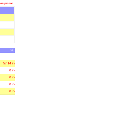
ori prozor
%
57,14 %
0 %
0 %
0 %
0 %