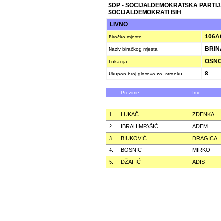
SDP - SOCIJALDEMOKRATSKA PARTIJ
SOCIJALDEMOKRATI BIH
LIVNO
106A
Biračko mjesto
BRIN
Naziv biračkog mjesta
OSNOV
Lokacija
8
Ukupan broj glasova za stranku
Prezime
Ime
1.
LUKAČ
ZDENKA
2.
IBRAHIMPAŠIĆ
ADEM
3.
BIUKOVIĆ
DRAGICA
4.
BOSNIĆ
MIRKO
5.
DŽAFIĆ
ADIS