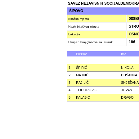
SAVEZ NEZAVISNIH SOCIJALDEMOKRAT
ŠIPOVO
088B
Biračko mjesto
STRO
Naziv biračkog mjesta
OSNO
Lokacija
186
Ukupan broj glasova za stranku
Prezime
Ime
1.
ŠPIRIĆ
NIKOLA
2.
MAJKIĆ
DUŠANKA
3.
RAJILIĆ
SNJEŽANA
4.
TODOROVIĆ
JOVAN
5.
KALABIĆ
DRAGO