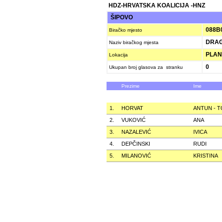
HDZ-HRVATSKA KOALICIJA -HNZ
ŠIPOVO
088B
Biračko mjesto
DRAG
Naziv biračkog mjesta
PLANI
Lokacija
0
Ukupan broj glasova za stranku
Prezime
Ime
1.
HORVAT
ANTUN - T
2.
VUKOVIĆ
ANA
3.
NAZALEVIĆ
IVICA
4.
DEPČINSKI
RUDI
5.
MILANOVIĆ
KRISTINA