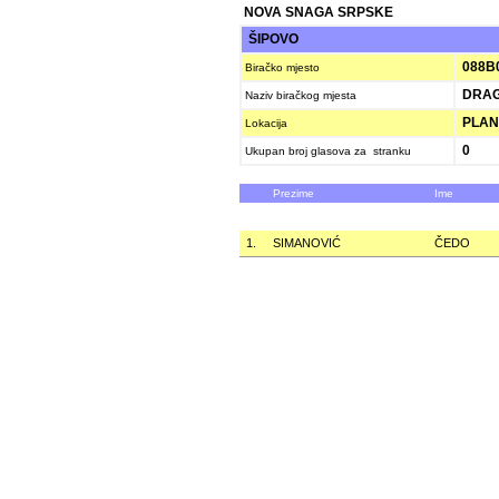
NOVA SNAGA SRPSKE
ŠIPOVO
088B
Biračko mjesto
DRAG
Naziv biračkog mjesta
PLANI
Lokacija
0
Ukupan broj glasova za stranku
Prezime
Ime
1.
SIMANOVIĆ
ČEDO