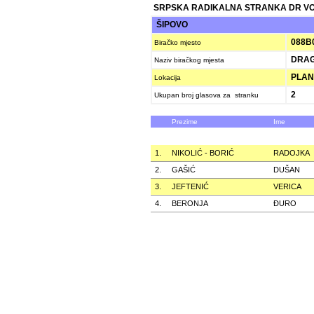
SRPSKA RADIKALNA STRANKA DR VOJ
ŠIPOVO
088B
Biračko mjesto
DRAG
Naziv biračkog mjesta
PLANI
Lokacija
2
Ukupan broj glasova za stranku
Prezime
Ime
1.
NIKOLIĆ - BORIĆ
RADOJKA
2.
GAŠIĆ
DUŠAN
3.
JEFTENIĆ
VERICA
4.
BERONJA
ÐURO