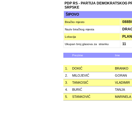
PDP RS - PARTIJA DEMOKRATSKOG 
SRPSKE
ŠIPOVO
088B
Biračko mjesto
DRAG
Naziv biračkog mjesta
PLANI
Lokacija
11
Ukupan broj glasova za stranku
Prezime
Ime
1.
DOKIĆ
BRANKO
2.
MILOJEVIĆ
GORAN
3.
TANKOSIĆ
VLADIMIR
4.
BURIĆ
TANJA
5.
STANKOVIĆ
MARINELA