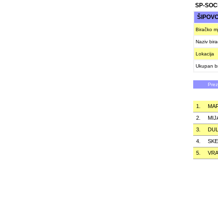
SP-SOC
ŠIPOV
Biračko m
Naziv bir
Lokacija
Ukupan br
Pre
1.
MA
2.
MIJ
3.
DUL
4.
SKE
5.
VR