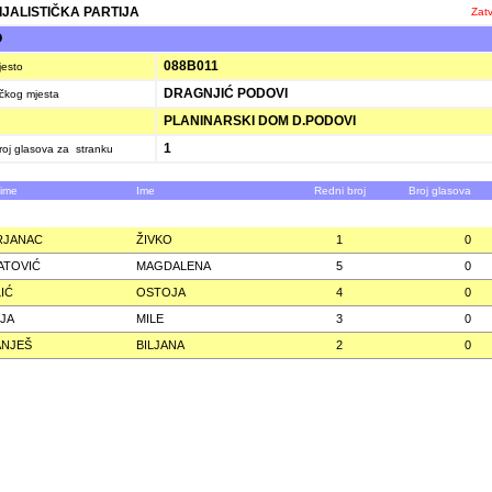
IJALISTIČKA PARTIJA
Zatv
O
088B011
jesto
DRAGNJIĆ PODOVI
ačkog mjesta
PLANINARSKI DOM D.PODOVI
1
oj glasova za stranku
zime
Ime
Redni broj
Broj glasova
RJANAC
ŽIVKO
1
0
ATOVIĆ
MAGDALENA
5
0
IĆ
OSTOJA
4
0
JA
MILE
3
0
ANJEŠ
BILJANA
2
0