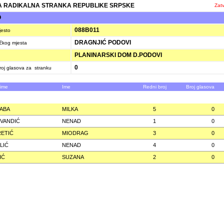
 RADIKALNA STRANKA REPUBLIKE SRPSKE
Zatv
O
088B011
jesto
DRAGNJIĆ PODOVI
ačkog mjesta
PLANINARSKI DOM D.PODOVI
0
oj glasova za stranku
zime
Ime
Redni broj
Broj glasova
ABA
MILKA
5
0
VANDIĆ
NENAD
1
0
ETIĆ
MIODRAG
3
0
LIĆ
NENAD
4
0
IĆ
SUZANA
2
0