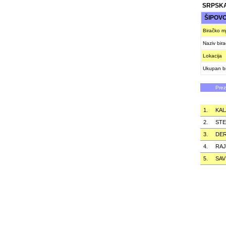
SRPSKA
ŠIPOV
Biračko m
Naziv bir
Lokacija
Ukupan br
Pre
1.
KAL
2.
STE
3.
DER
4.
RAJ
5.
SAV