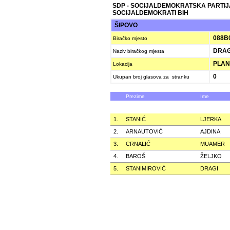
SDP - SOCIJALDEMOKRATSKA PARTIJ
SOCIJALDEMOKRATI BIH
ŠIPOVO
088B
Biračko mjesto
DRAG
Naziv biračkog mjesta
PLANI
Lokacija
0
Ukupan broj glasova za stranku
Prezime
Ime
1.
STANIĆ
LJERKA
2.
ARNAUTOVIĆ
AJDINA
3.
CRNALIĆ
MUAMER
4.
BAROŠ
ŽELJKO
5.
STANIMIROVIĆ
DRAGI