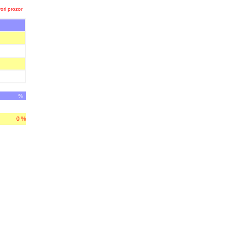
ori prozor
%
0 %