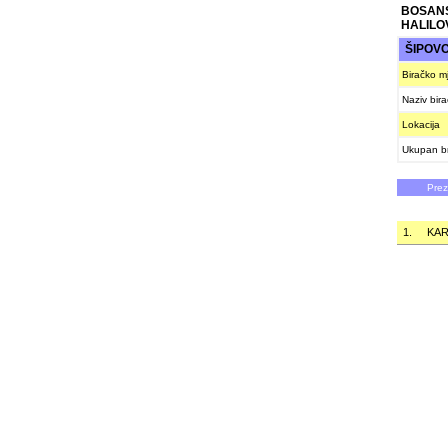
BOSAN
HALILO
ŠIPOV
Biračko m
Naziv bir
Lokacija
Ukupan br
Pre
1.
KAR