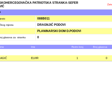
SKOHERCEGOVAČKA PATRIOTSKA STRANKA-SEFER
Zatv
VIĆ
O
088B011
jesto
DRAGNJIĆ PODOVI
ačkog mjesta
PLANINARSKI DOM D.PODOVI
0
oj glasova za stranku
zime
Ime
Redni broj
Broj glasova
AGIĆ
ELVIR
1
0