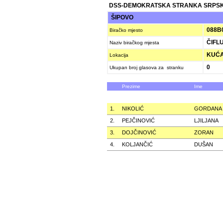
DSS-DEMOKRATSKA STRANKA SRPS
ŠIPOVO
088B
Biračko mjesto
ČIFL
Naziv biračkog mjesta
KUĆA 
Lokacija
0
Ukupan broj glasova za stranku
Prezime
Ime
1.
NIKOLIĆ
GORDANA
2.
PEJČINOVIĆ
LJILJANA
3.
DOJČINOVIĆ
ZORAN
4.
KOLJANČIĆ
DUŠAN