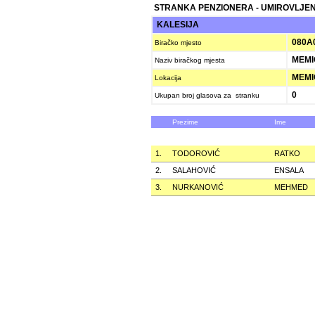
STRANKA PENZIONERA - UMIROVLJEN
KALESIJA
080A
Biračko mjesto
MEMI
Naziv biračkog mjesta
MEMI
Lokacija
0
Ukupan broj glasova za stranku
Prezime
Ime
1.
TODOROVIĆ
RATKO
2.
SALAHOVIĆ
ENSALA
3.
NURKANOVIĆ
MEHMED