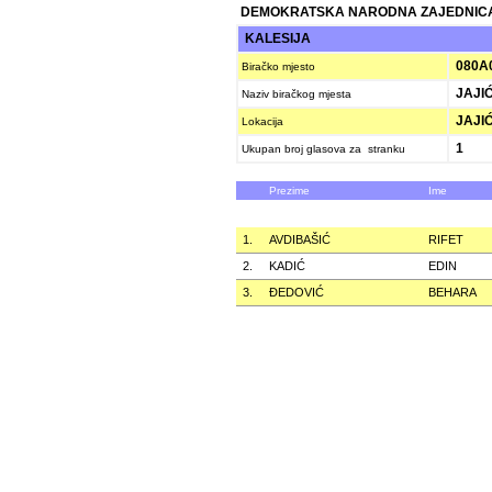
DEMOKRATSKA NARODNA ZAJEDNICA
KALESIJA
080A
Biračko mjesto
JAJIĆ
Naziv biračkog mjesta
JAJIĆ
Lokacija
1
Ukupan broj glasova za stranku
Prezime
Ime
1.
AVDIBAŠIĆ
RIFET
2.
KADIĆ
EDIN
3.
ÐEDOVIĆ
BEHARA