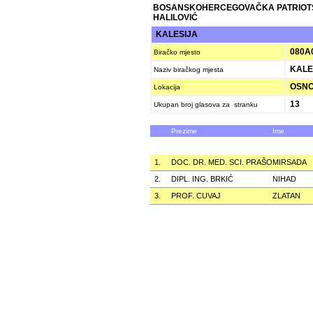
BOSANSKOHERCEGOVAČKA PATRIOT
HALILOVIĆ
KALESIJA
080A
Biračko mjesto
KALE
Naziv biračkog mjesta
OSNO
Lokacija
13
Ukupan broj glasova za stranku
Prezime
Ime
1.
DOC. DR. MED. SCI. PRAŠO
MIRSADA
2.
DIPL. ING. BRKIĆ
NIHAD
3.
PROF. CUVAJ
ZLATAN