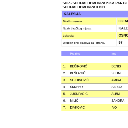
SDP - SOCIJALDEMOKRATSKA PARTIJ
SOCIJALDEMOKRATI BIH
KALESIJA
080A
Biračko mjesto
KALE
Naziv biračkog mjesta
OSNO
Lokacija
97
Ukupan broj glasova za stranku
Prezime
Ime
1.
BEĆIROVIĆ
DENIS
2.
BEŠLAGIĆ
SELIM
3.
SEJDINOVIĆ
AMIRA
4.
ŠKREBO
SADIJA
5.
JUSUFAGIĆ
ALEM
6.
MILIĆ
SANDRA
7.
DIVKOVIĆ
IVO