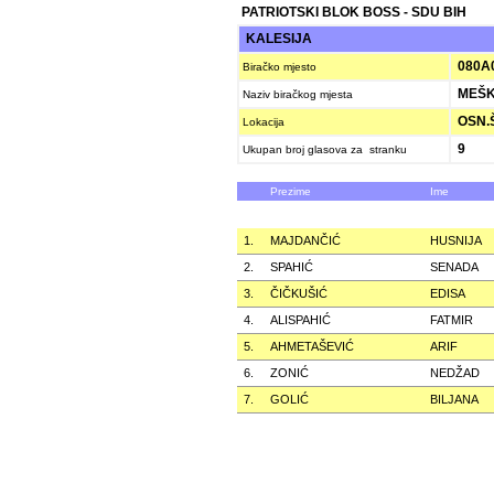
PATRIOTSKI BLOK BOSS - SDU BIH
KALESIJA
080A
Biračko mjesto
MEŠK
Naziv biračkog mjesta
OSN.Š
Lokacija
9
Ukupan broj glasova za stranku
Prezime
Ime
1.
MAJDANČIĆ
HUSNIJA
2.
SPAHIĆ
SENADA
3.
ČIČKUŠIĆ
EDISA
4.
ALISPAHIĆ
FATMIR
5.
AHMETAŠEVIĆ
ARIF
6.
ZONIĆ
NEDŽAD
7.
GOLIĆ
BILJANA