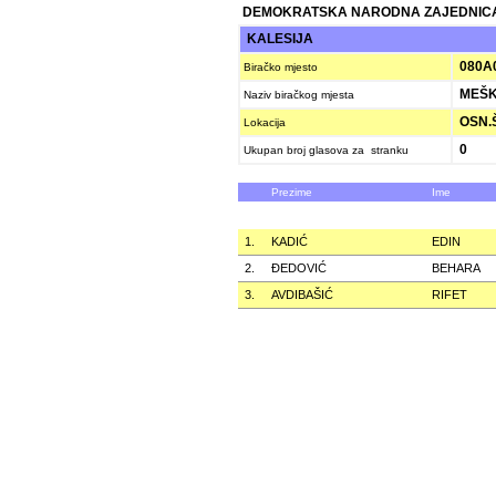
DEMOKRATSKA NARODNA ZAJEDNICA
KALESIJA
080A
Biračko mjesto
MEŠK
Naziv biračkog mjesta
OSN.Š
Lokacija
0
Ukupan broj glasova za stranku
Prezime
Ime
1.
KADIĆ
EDIN
2.
ÐEDOVIĆ
BEHARA
3.
AVDIBAŠIĆ
RIFET