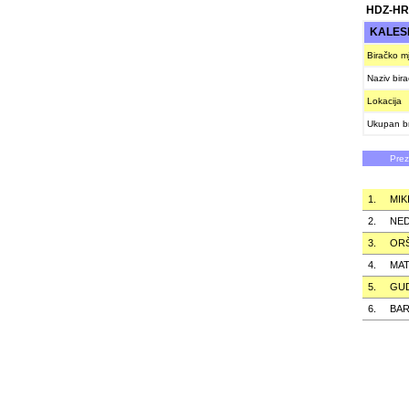
HDZ-HR
KALES
Biračko m
Naziv bir
Lokacija
Ukupan br
Pre
1.
MIK
2.
NED
3.
OR
4.
MAT
5.
GUD
6.
BAR