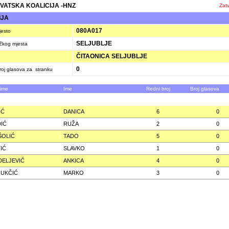
VATSKA KOALICIJA -HNZ
Zatv
IJA
080A017
jesto
SELJUBLJE
ačkog mjesta
ČITAONICA SELJUBLJE
0
oj glasova za stranku
zime
Ime
Redni broj
Broj glasova
IĆ
DANICA
6
0
IĆ
RUŽA
2
0
ŠOLIĆ
TADO
5
0
IĆ
SLAVKO
1
0
ELJEVIĆ
ANKICA
4
0
UKČIĆ
MARKO
3
0