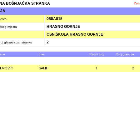
NA BOŠNJAČKA STRANKA
Zatv
IJA
080A015
jesto
HRASNO GORNJE
ačkog mjesta
OSN.ŠKOLA HRASNO GORNJE
2
oj glasova za stranku
zime
Ime
Redni broj
Broj glasova
ENOVIĆ
SALIH
1
2