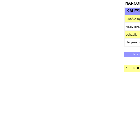
NAROD
KALES
Biračko m
Naziv bir
Lokacija
Ukupan br
Pre
1.
KUL