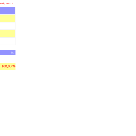
ori prozor
%
100,00 %