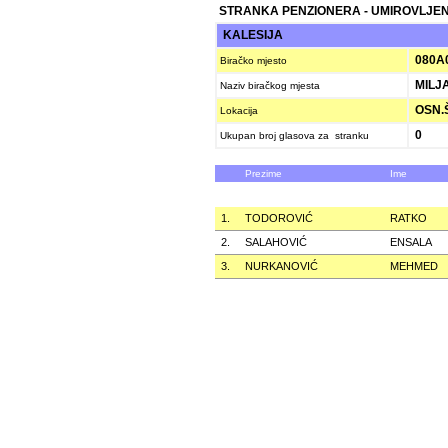
STRANKA PENZIONERA - UMIROVLJEN
KALESIJA
080A
Biračko mjesto
MILJA
Naziv biračkog mjesta
OSN.Š
Lokacija
0
Ukupan broj glasova za stranku
Prezime
Ime
1.
TODOROVIĆ
RATKO
2.
SALAHOVIĆ
ENSALA
3.
NURKANOVIĆ
MEHMED