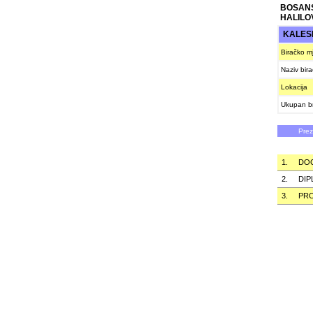
BOSAN
HALILO
KALES
Biračko m
Naziv bir
Lokacija
Ukupan br
Pre
1.
DOC
2.
DIP
3.
PRO