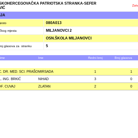
SKOHERCEGOVAČKA PATRIOTSKA STRANKA-SEFER
Zatv
VIĆ
IJA
080A013
jesto
MILJANOVCI 2
ačkog mjesta
OSN.ŠKOLA MILJANOVCI
5
oj glasova za stranku
zime
Ime
Redni broj
Broj glasova
. DR. MED. SCI. PRAŠO
MIRSADA
1
1
L. ING. BRKIĆ
NIHAD
3
0
F. CUVAJ
ZLATAN
2
0