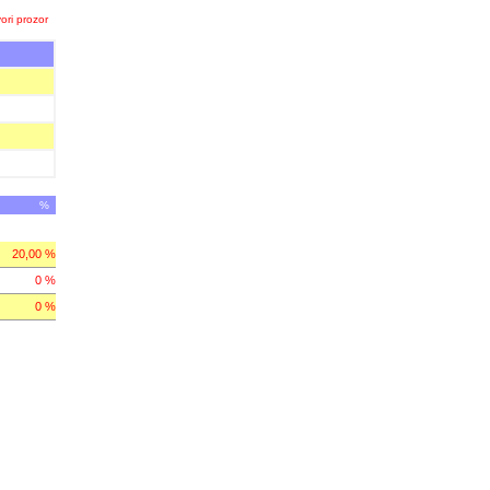
ori prozor
%
20,00 %
0 %
0 %