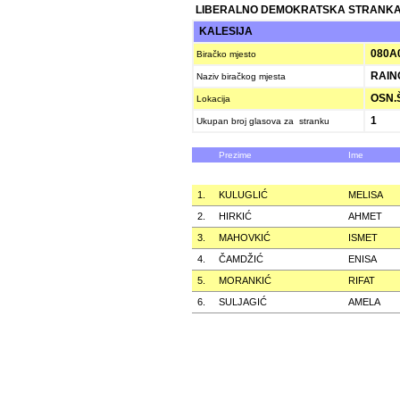
LIBERALNO DEMOKRATSKA STRANKA
KALESIJA
080A
Biračko mjesto
RAINC
Naziv biračkog mjesta
OSN.Š
Lokacija
1
Ukupan broj glasova za stranku
Prezime
Ime
1.
KULUGLIĆ
MELISA
2.
HIRKIĆ
AHMET
3.
MAHOVKIĆ
ISMET
4.
ČAMDŽIĆ
ENISA
5.
MORANKIĆ
RIFAT
6.
SULJAGIĆ
AMELA