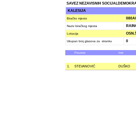
SAVEZ NEZAVISNIH SOCIJALDEMOKRAT
KALESIJA
080A
Biračko mjesto
RAINC
Naziv biračkog mjesta
OSN.Š
Lokacija
0
Ukupan broj glasova za stranku
Prezime
Ime
1.
STEVANOVIĆ
DUŠKO