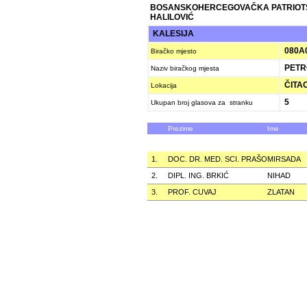
BOSANSKOHERCEGOVAČKA PATRIOT
HALILOVIĆ
KALESIJA
080A
Biračko mjesto
PETR
Naziv biračkog mjesta
ČITAO
Lokacija
5
Ukupan broj glasova za stranku
Prezime
Ime
1.
DOC. DR. MED. SCI. PRAŠO
MIRSADA
2.
DIPL. ING. BRKIĆ
NIHAD
3.
PROF. CUVAJ
ZLATAN