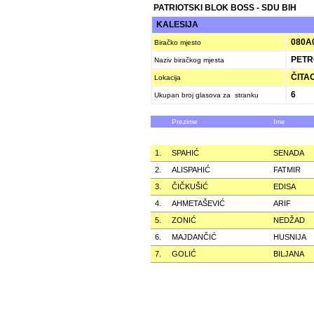
PATRIOTSKI BLOK BOSS - SDU BIH
KALESIJA
080A
Biračko mjesto
PETR
Naziv biračkog mjesta
ČITAO
Lokacija
6
Ukupan broj glasova za stranku
Prezime
Ime
1.
SPAHIĆ
SENADA
2.
ALISPAHIĆ
FATMIR
3.
ČIČKUŠIĆ
EDISA
4.
AHMETAŠEVIĆ
ARIF
5.
ZONIĆ
NEDŽAD
6.
MAJDANČIĆ
HUSNIJA
7.
GOLIĆ
BILJANA