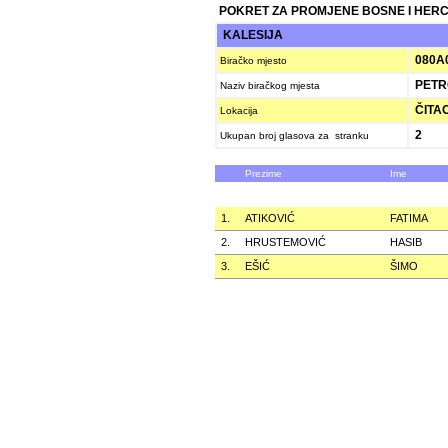
POKRET ZA PROMJENE BOSNE I HER
KALESIJA
080A
Biračko mjesto
PETR
Naziv biračkog mjesta
ČITAO
Lokacija
2
Ukupan broj glasova za stranku
Prezime
Ime
1.
ATIKOVIĆ
FATIMA
2.
HRUSTEMOVIĆ
HASIB
3.
EŠIĆ
ŠIMO