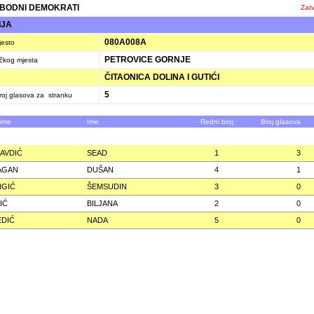
BODNI DEMOKRATI
Zatv
IJA
080A008A
jesto
PETROVICE GORNJE
ačkog mjesta
ČITAONICA DOLINA I GUTIĆI
5
oj glasova za stranku
zime
Ime
Redni broj
Broj glasova
 AVDIĆ
SEAD
1
3
AGAN
DUŠAN
4
1
NGIĆ
ŠEMSUDIN
3
0
IĆ
BILJANA
2
0
EDIĆ
NADA
5
0