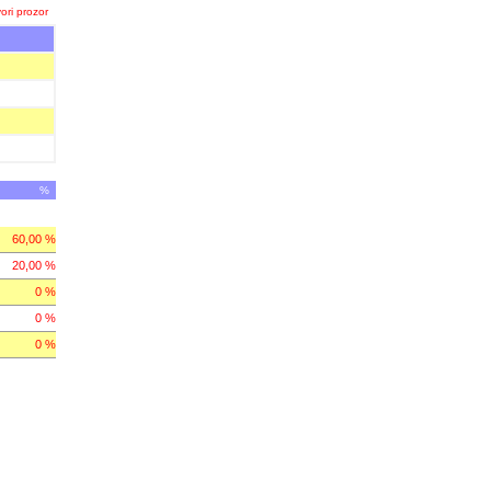
ori prozor
%
60,00 %
20,00 %
0 %
0 %
0 %