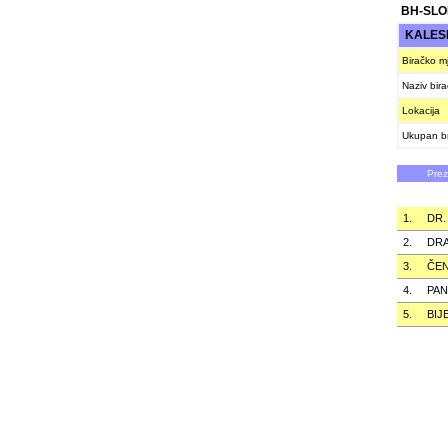
BH-SLO
KALES
Biračko m
Naziv bir
Lokacija
Ukupan br
Pre
1.
DR.
2.
DR
3.
ČE
4.
PAN
5.
BIJ