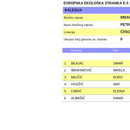
EVROPSKA EKOLOŠKA STRANKA E-5
KALESIJA
080A
Biračko mjesto
PETR
Naziv biračkog mjesta
ČITAO
Lokacija
0
Ukupan broj glasova za stranku
Prezime
Ime
1.
BILAJAC
SAMIR
2.
IBRAHIMOVIĆ
MIRELA
3.
MILIČIĆ
ÐURO
4.
HODŽIĆ
AKIF
5.
CIBRIĆ
ELDINA
6.
ALIBAŠIĆ
HAMID