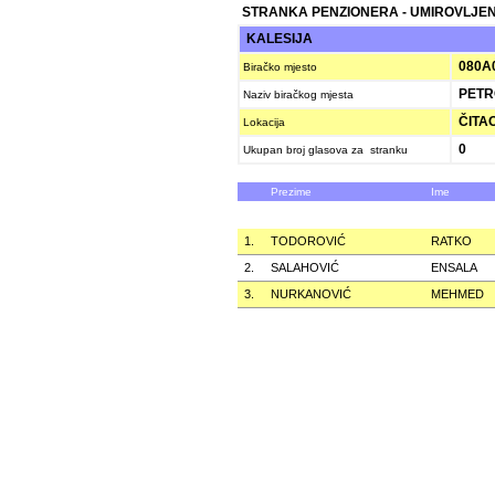
STRANKA PENZIONERA - UMIROVLJEN
KALESIJA
080A
Biračko mjesto
PETR
Naziv biračkog mjesta
ČITAO
Lokacija
0
Ukupan broj glasova za stranku
Prezime
Ime
1.
TODOROVIĆ
RATKO
2.
SALAHOVIĆ
ENSALA
3.
NURKANOVIĆ
MEHMED