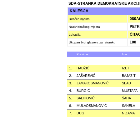
SDA-STRANKA DEMOKRATSKE AKCIJ
KALESIJA
080A
Biračko mjesto
PETR
Naziv biračkog mjesta
ČITAO
Lokacija
188
Ukupan broj glasova za stranku
Prezime
Ime
1.
HADŽIĆ
IZET
2.
JAŠAREVIĆ
BAJAZIT
3.
JAMAKOSMANOVIĆ
SEAD
4.
BURGIĆ
MUSTAFA
5.
SALIHOVIĆ
ŠAHA
6.
MULAOSMANOVIĆ
SANELA
7.
ÐUG
NIZAMA