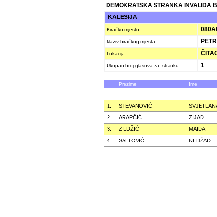
DEMOKRATSKA STRANKA INVALIDA B
KALESIJA
080A
Biračko mjesto
PETR
Naziv biračkog mjesta
ČITAO
Lokacija
1
Ukupan broj glasova za stranku
Prezime
Ime
1.
STEVANOVIĆ
SVJETLAN
2.
ARAPČIĆ
ZIJAD
3.
ZILDŽIĆ
MAIDA
4.
SALTOVIĆ
NEDŽAD