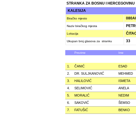
STRANKA ZA BOSNU I HERCEGOVINU
KALESIJA
080A
Biračko mjesto
PETR
Naziv biračkog mjesta
ČITAO
Lokacija
33
Ukupan broj glasova za stranku
Prezime
Ime
1.
ČANIĆ
ESAD
2.
DR. SULJKANOVIĆ
MEHMED
3.
HALILOVIĆ
ISMETA
4.
SELIMOVIĆ
ANELA
5.
MORALIĆ
NEDIM
6.
SAKOVIĆ
ŠEMSO
7.
FATUŠIĆ
BENKO