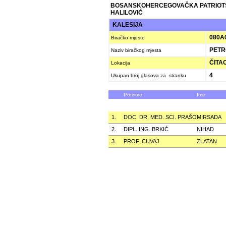
BOSANSKOHERCEGOVAČKA PATRIOT
HALILOVIĆ
KALESIJA
080A
Biračko mjesto
PETR
Naziv biračkog mjesta
ČITAO
Lokacija
4
Ukupan broj glasova za stranku
Prezime
Ime
1.
DOC. DR. MED. SCI. PRAŠO
MIRSADA
2.
DIPL. ING. BRKIĆ
NIHAD
3.
PROF. CUVAJ
ZLATAN