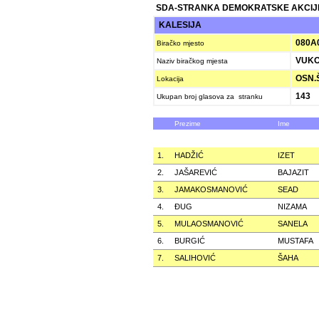
SDA-STRANKA DEMOKRATSKE AKCIJ
KALESIJA
080A
Biračko mjesto
VUKO
Naziv biračkog mjesta
OSN.Š
Lokacija
143
Ukupan broj glasova za stranku
Prezime
Ime
1.
HADŽIĆ
IZET
2.
JAŠAREVIĆ
BAJAZIT
3.
JAMAKOSMANOVIĆ
SEAD
4.
ÐUG
NIZAMA
5.
MULAOSMANOVIĆ
SANELA
6.
BURGIĆ
MUSTAFA
7.
SALIHOVIĆ
ŠAHA