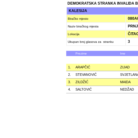
DEMOKRATSKA STRANKA INVALIDA B
KALESIJA
080A
Biračko mjesto
PRNJ
Naziv biračkog mjesta
ČITA
Lokacija
3
Ukupan broj glasova za stranku
Prezime
Ime
1.
ARAPČIĆ
ZIJAD
2.
STEVANOVIĆ
SVJETLAN
3.
ZILDŽIĆ
MAIDA
4.
SALTOVIĆ
NEDŽAD