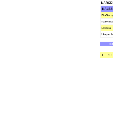
NAROD
KALES
Biračko m
Naziv bir
Lokacija
Ukupan br
Pre
1.
KUL