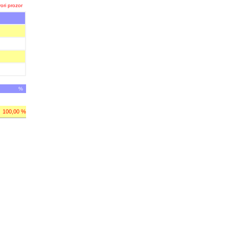
ori prozor
%
100,00 %