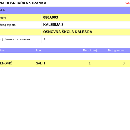
NA BOŠNJAČKA STRANKA
Zatv
IJA
080A003
jesto
KALESIJA 3
ačkog mjesta
OSNOVNA ŠKOLA KALESIJA
3
oj glasova za stranku
zime
Ime
Redni broj
Broj glasova
ENOVIĆ
SALIH
1
3