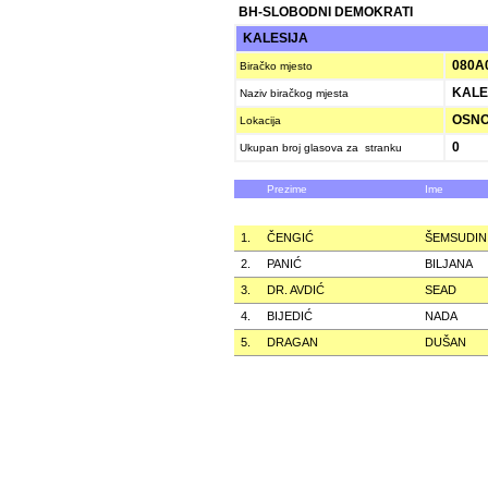
BH-SLOBODNI DEMOKRATI
KALESIJA
080A
Biračko mjesto
KALES
Naziv biračkog mjesta
OSNO
Lokacija
0
Ukupan broj glasova za stranku
Prezime
Ime
1.
ČENGIĆ
ŠEMSUDIN
2.
PANIĆ
BILJANA
3.
DR. AVDIĆ
SEAD
4.
BIJEDIĆ
NADA
5.
DRAGAN
DUŠAN