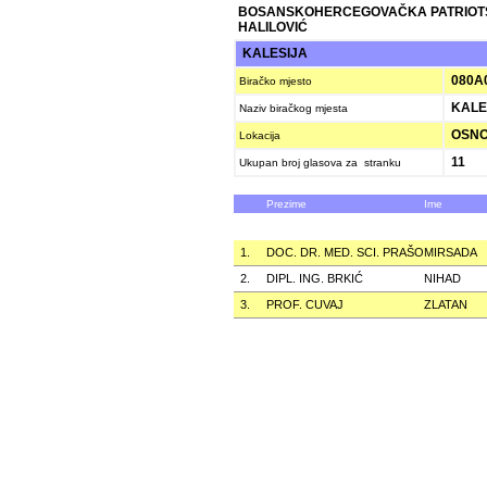
BOSANSKOHERCEGOVAČKA PATRIOT
HALILOVIĆ
KALESIJA
080A
Biračko mjesto
KALES
Naziv biračkog mjesta
OSNO
Lokacija
11
Ukupan broj glasova za stranku
Prezime
Ime
1.
DOC. DR. MED. SCI. PRAŠO
MIRSADA
2.
DIPL. ING. BRKIĆ
NIHAD
3.
PROF. CUVAJ
ZLATAN