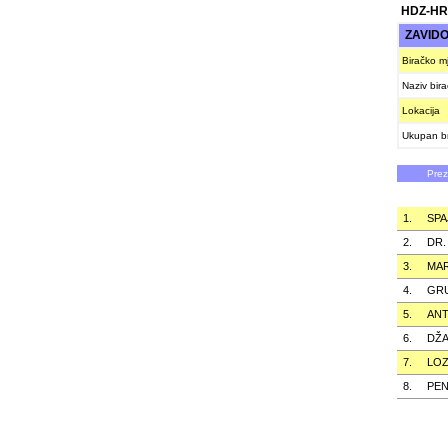
HDZ-HR
ZAVIDO
Biračko m
Naziv bir
Lokacija
Ukupan br
Pre
1.
SPA
2.
DR.
3.
MAR
4.
GR
5.
AN
6.
DŽ
7.
LOZ
8.
PE