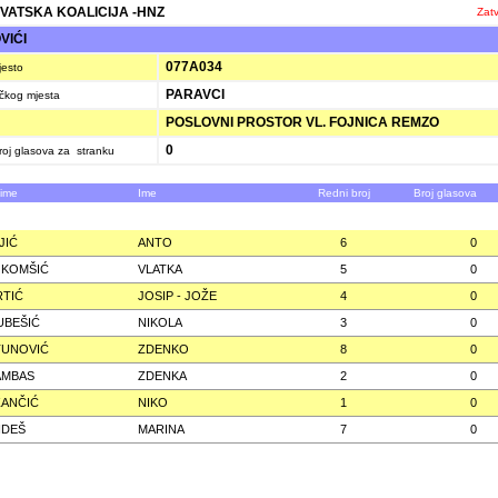
VATSKA KOALICIJA -HNZ
Zatv
VIĆI
077A034
jesto
PARAVCI
ačkog mjesta
POSLOVNI PROSTOR VL. FOJNICA REMZO
0
oj glasova za stranku
zime
Ime
Redni broj
Broj glasova
JIĆ
ANTO
6
0
 KOMŠIĆ
VLATKA
5
0
TIĆ
JOSIP - JOŽE
4
0
UBEŠIĆ
NIKOLA
3
0
TUNOVIĆ
ZDENKO
8
0
AMBAS
ZDENKA
2
0
ANČIĆ
NIKO
1
0
NDEŠ
MARINA
7
0