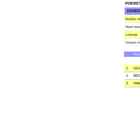
POKRET
ZAVIDO
Biračko m
Naziv bir
Lokacija
Ukupan br
Pre
1.
UG
2.
BE
3.
HAM