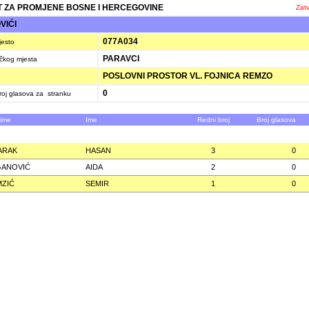
 ZA PROMJENE BOSNE I HERCEGOVINE
Zatv
VIĆI
077A034
jesto
PARAVCI
ačkog mjesta
POSLOVNI PROSTOR VL. FOJNICA REMZO
0
oj glasova za stranku
zime
Ime
Redni broj
Broj glasova
ARAK
HASAN
3
0
GANOVIĆ
AIDA
2
0
ZIĆ
SEMIR
1
0