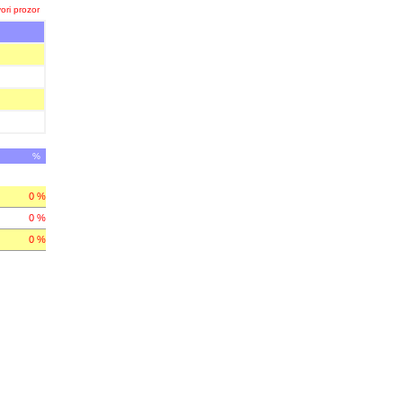
ori prozor
%
0 %
0 %
0 %