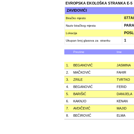
EVROPSKA EKOLOŠKA STRANKA E-5
ZAVIDOVIĆI
077A
Biračko mjesto
PARA
Naziv biračkog mjesta
POSLO
Lokacija
1
Ukupan broj glasova za stranku
Prezime
Ime
1.
BEGANOVIĆ
JASMINA
2.
MAČKOVIĆ
FAHIR
3.
ZRILE
TVRTKO
4.
BEGANOVIĆ
FERID
5.
BARIŠIĆ
DANIJELA
6.
KAKNJO
KENAN
7.
AVDIČEVIĆ
MAJID
8.
BEĆIROVIĆ
ELMA