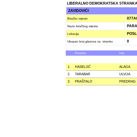
LIBERALNO DEMOKRATSKA STRANKA
ZAVIDOVIĆI
077A
Biračko mjesto
PARA
Naziv biračkog mjesta
POSLO
Lokacija
0
Ukupan broj glasova za stranku
Prezime
Ime
1.
HASELJIĆ
ALAGA
2.
TARABAR
ULVIJA
3.
PRAŠTALO
PREDRAG