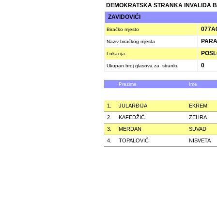
DEMOKRATSKA STRANKA INVALIDA B
ZAVIDOVIĆI
077A
Biračko mjesto
PARA
Naziv biračkog mjesta
POSLO
Lokacija
0
Ukupan broj glasova za stranku
Prezime
Ime
1.
JULARÐIJA
EKREM
2.
KAFEDŽIĆ
ZEHRA
3.
MERDAN
SUVAD
4.
TOPALOVIĆ
NISVETA