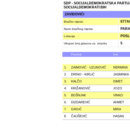
SDP - SOCIJALDEMOKRATSKA PARTIJ
SOCIJALDEMOKRATI BIH
ZAVIDOVIĆI
077A
Biračko mjesto
PARA
Naziv biračkog mjesta
POSLO
Lokacija
5
Ukupan broj glasova za stranku
Prezime
Ime
1.
ZAIMOVIĆ - UZUNOVIĆ
NERMINA
2.
DRINO - KIRLIĆ
JASMINKA
3.
KALČO
ISMET
4.
KRIŽANOVIĆ
JOZO
5.
BOŠNJAK
VINKO
6.
DIZDAREVIĆ
AHMET
7.
GRGIĆ
MIRA
8.
ČAUŠEVIĆ
HASAN