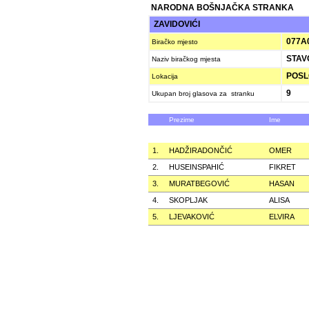
NARODNA BOŠNJAČKA STRANKA
ZAVIDOVIĆI
077A
Biračko mjesto
STAV
Naziv biračkog mjesta
POSLO
Lokacija
9
Ukupan broj glasova za stranku
Prezime
Ime
1.
HADŽIRADONČIĆ
OMER
2.
HUSEINSPAHIĆ
FIKRET
3.
MURATBEGOVIĆ
HASAN
4.
SKOPLJAK
ALISA
5.
LJEVAKOVIĆ
ELVIRA