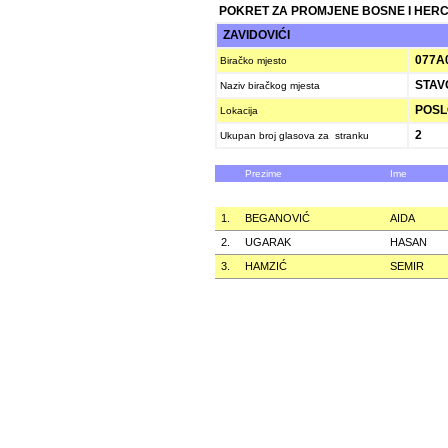
POKRET ZA PROMJENE BOSNE I HER
ZAVIDOVIĆI
077A
Biračko mjesto
STAV
Naziv biračkog mjesta
POSLO
Lokacija
2
Ukupan broj glasova za stranku
Prezime
Ime
1.
BEGANOVIĆ
AIDA
2.
UGARAK
HASAN
3.
HAMZIĆ
SEMIR