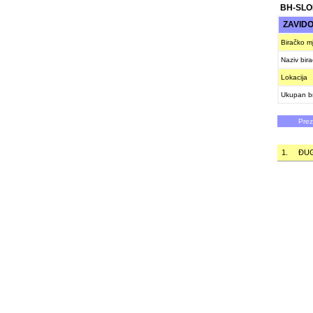
BH-SLO
ZAVIDO
Biračko m
Naziv bir
Lokacija
Ukupan br
Pre
1.
ÐU