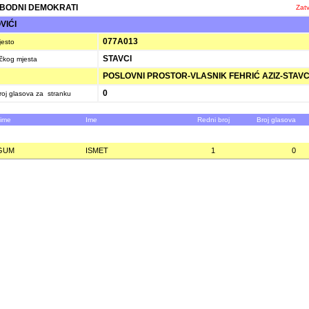
BODNI DEMOKRATI
Zatv
VIĆI
077A013
jesto
STAVCI
ačkog mjesta
POSLOVNI PROSTOR-VLASNIK FEHRIĆ AZIZ-STAVC
0
oj glasova za stranku
zime
Ime
Redni broj
Broj glasova
GUM
ISMET
1
0