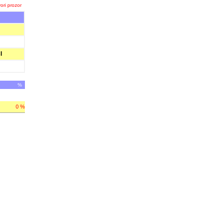
ori prozor
I
%
0 %