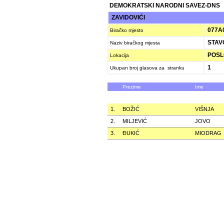
DEMOKRATSKI NARODNI SAVEZ-DNS
ZAVIDOVIĆI
077A
Biračko mjesto
STAV
Naziv biračkog mjesta
POSLO
Lokacija
1
Ukupan broj glasova za stranku
Prezime
Ime
1.
BOŽIĆ
VIŠNJA
2.
MILJEVIĆ
JOVO
3.
ÐUKIĆ
MIODRAG