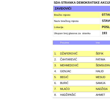
SDA-STRANKA DEMOKRATSKE AKCIJ
ZAVIDOVIĆI
077A
Biračko mjesto
STAV
Naziv biračkog mjesta
POSLO
Lokacija
193
Ukupan broj glasova za stranku
Prezime
Ime
1.
DŽAFEROVIĆ
ŠEFIK
2.
ČAHTAREVIĆ
FATIMA
3.
MEHMEDOVIĆ
ŠEMSUDIN
4.
GENJAC
HALID
5.
BEGIĆ
MESUD
6.
BURIĆ
SAMIJA
7.
MLAĆO
NADŽIDA
8.
HADŽIPAŠIĆ
AHMET